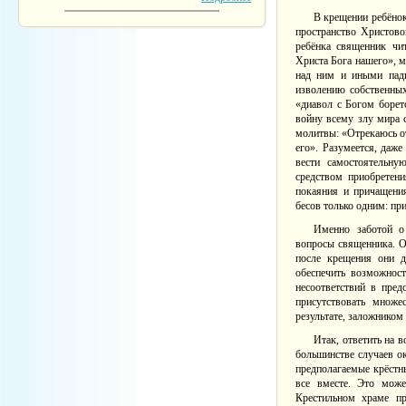
В крещении ребёнок
пространство Христово
ребёнка священник чи
Христа Бога нашего», м
над ним и иными падш
изволению собственных
«диавол с Богом борет
войну всему злу мира 
молитвы: «Отрекаюсь от 
его». Разумеется, даже
вести самостоятельну
средством приобретени
покаяния и причащени
бесов только одним: пр
Именно заботой о
вопросы священника. Оч
после крещения они д
обеспечить возможнос
несоответствий в пред
присутствовать множ
результате, заложником
Итак, ответить на 
большинстве случаев о
предполагаемые крёстны
все вместе. Это може
Крестильном храме пр