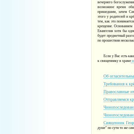
вечернего богослужени
возможное время общ
пришедшим, зачем Сам
этого у родителей и кр
тем, как это понимает
крещение. Основанием 
Евангелия хотя бы одн
будет предметный разго
по прошествии нескольк
Если у Вас есть ка
к священнику в храме
п
Об огласительны
Требования к к
Православные им
Отправляемся кре
Чинопоследован
Чинопоследован
Священник Геор
душе" по сути то же сам