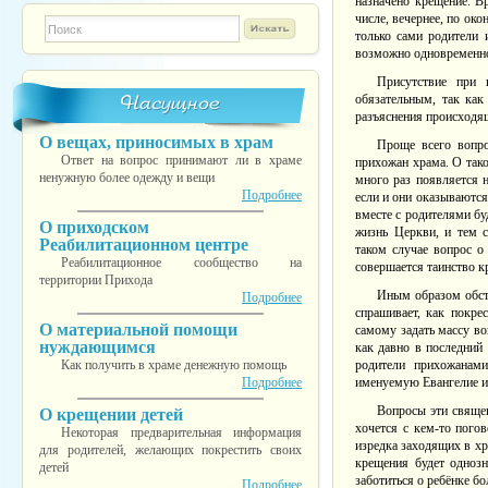
назначено крещение. В
числе, вечернее, по ок
Форма поиска
TESTINS
только сами родители 
возможно одновременное
Присутствие при 
Насущное
обязательным, так ка
разъяснения происходя
О вещах, приносимых в храм
Проще всего вопро
Ответ на вопрос принимают ли в храме
прихожан храма. О тако
ненужную более одежду и вещи
много раз появляется 
Подробнее
если и они оказываются
вместе с родителями бу
О приходском
жизнь Церкви, и тем 
Реабилитационном центре
таком случае вопрос о
Реабилитационное сообщество на
совершается таинство к
территории Прихода
Иным образом обсто
Подробнее
спрашивает, как покрес
О материальной помощи
самому задать массу во
нуждающимся
как давно в последний
Как получить в храме денежную помощь
родители прихожанами
Подробнее
именуемую Евангелие и 
Вопросы эти свяще
О крещении детей
хочется с кем-то пого
Некоторая предварительная информация
изредка заходящих в хр
для родителей, желающих покрестить своих
крещения будет однозн
детей
заботиться о ребёнке бо
Подробнее