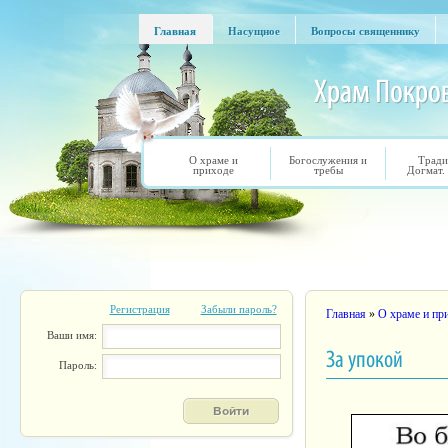
Перейти к основному содержанию
Главная
Насущное
Вопросы священнику
Главная
Насущное
Вопросы священнику
О храме и
Богослужения и
Тради
приходе
требы
Догмат.
Регистрация
Забыли пароль?
Вы здесь
Главная
»
О храме и пр
Ваши имя:
За упокой
Пароль: