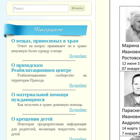
Форма поиска
TESTINS
Насущное
О вещах, приносимых в храм
Ответ на вопрос принимают ли в храме
ненужную более одежду и вещи
Подробнее
О приходском
Реабилитационном центре
Реабилитационное сообщество на
территории Прихода
Подробнее
О материальной помощи
нуждающимся
Как получить в храме денежную помощь
Подробнее
О крещении детей
Некоторая предварительная информация
для родителей, желающих покрестить своих
детей
Подробнее