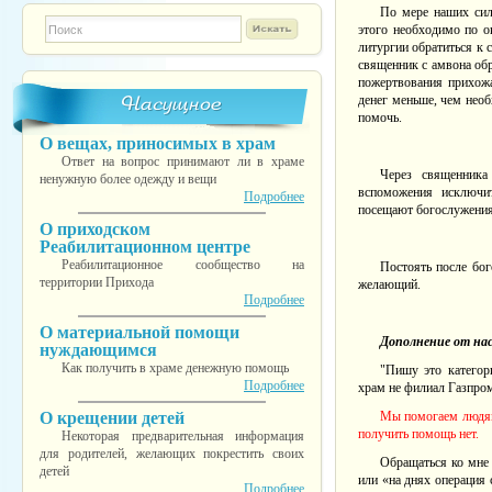
По мере наших сил
Форма поиска
TESTINS
этого необходимо по о
литургии обратиться к 
священник с амвона обр
пожертвования прихожа
Насущное
денег меньше, чем необ
помочь.
О вещах, приносимых в храм
Ответ на вопрос принимают ли в храме
Через священника
ненужную более одежду и вещи
вспоможения исключи
Подробнее
посещают богослужения
О приходском
Реабилитационном центре
Реабилитационное сообщество на
Постоять после бо
территории Прихода
желающий.
Подробнее
О материальной помощи
Дополнение от нас
нуждающимся
Как получить в храме денежную помощь
"Пишу это категори
Подробнее
храм не филиал Газпром
О крещении детей
Мы помогаем людям
получить помощь нет.
Некоторая предварительная информация
для родителей, желающих покрестить своих
Обращаться ко мне 
детей
или «на днях операция
Подробнее