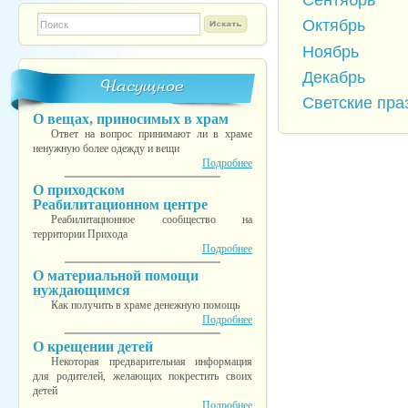
Форма поиска
TESTINS
Октябрь
Ноябрь
Декабрь
Насущное
Светские пра
О вещах, приносимых в храм
Ответ на вопрос принимают ли в храме
ненужную более одежду и вещи
Подробнее
О приходском
Реабилитационном центре
Реабилитационное сообщество на
территории Прихода
Подробнее
О материальной помощи
нуждающимся
Как получить в храме денежную помощь
Подробнее
О крещении детей
Некоторая предварительная информация
для родителей, желающих покрестить своих
детей
Подробнее