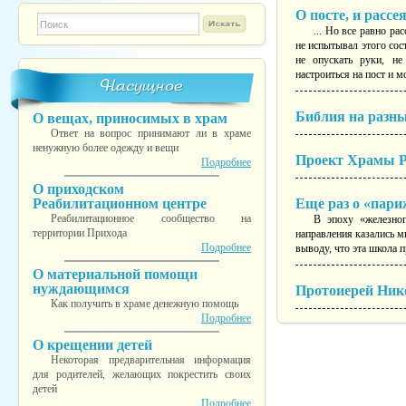
О посте, и расс
Форма поиска
TESTINS
... Но все равно ра
не испытывал этого сос
не опускать руки, не
настроиться на пост и м
Насущное
Библия на разн
О вещах, приносимых в храм
Ответ на вопрос принимают ли в храме
ненужную более одежду и вещи
Проект Храмы Р
Подробнее
О приходском
Реабилитационном центре
Еще раз о «пари
Реабилитационное сообщество на
В эпоху «железног
территории Прихода
направления казались м
Подробнее
выводу, что эта школа п
О материальной помощи
нуждающимся
Протоиерей Ник
Как получить в храме денежную помощь
Подробнее
О крещении детей
Некоторая предварительная информация
для родителей, желающих покрестить своих
детей
Подробнее