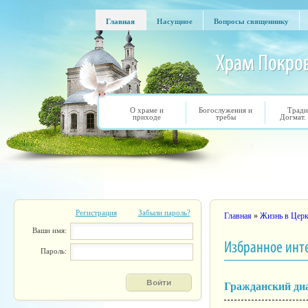
Перейти к основному содержанию
Главная
Насущное
Вопросы священнику
Главная
Насущное
Вопросы священнику
О храме и
Богослужения и
Тради
приходе
требы
Догмат.
Регистрация
Забыли пароль?
Вы здесь
Главная
»
Жизнь в Церк
Ваши имя:
Избранное инт
Пароль:
Гражданский диа