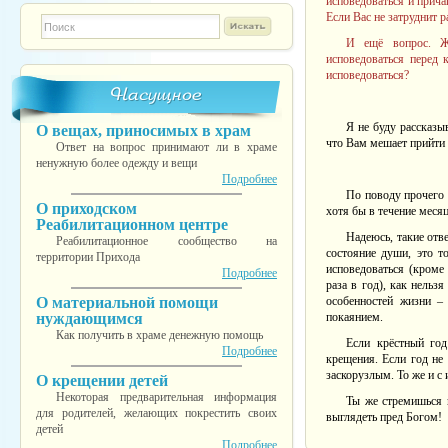
исповедоваться и прича
Если Вас не затруднит 
Форма поиска
TESTINS
И ещё вопрос. Же
исповедоваться перед 
исповедоваться?
Насущное
Я не буду рассказыв
О вещах, приносимых в храм
что Вам мешает прийти 
Ответ на вопрос принимают ли в храме
ненужную более одежду и вещи
Подробнее
По поводу прочего 
О приходском
хотя бы в течение меся
Реабилитационном центре
Надеюсь, такие отве
Реабилитационное сообщество на
состояние души, это то
территории Прихода
исповедоваться (кроме
Подробнее
раза в год), как нельз
О материальной помощи
особенностей жизни –
нуждающимся
покаянием.
Как получить в храме денежную помощь
Если крёстный го
Подробнее
крещения. Если год не
заскорузлым. То же и с
О крещении детей
Некоторая предварительная информация
Ты же стремишься 
для родителей, желающих покрестить своих
выглядеть пред Богом!
детей
Подробнее