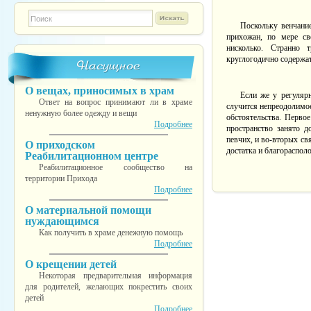
Форма поиска
TESTINS
Поскольку венчани
прихожан, по мере св
нисколько. Странно 
круглогодично содержа
Насущное
О вещах, приносимых в храм
Если же у регуляр
Ответ на вопрос принимают ли в храме
случится непреодолимое
ненужную более одежду и вещи
обстоятельства. Перво
Подробнее
пространство занято д
певчих, и во-вторых св
О приходском
достатка и благораспол
Реабилитационном центре
Реабилитационное сообщество на
территории Прихода
Подробнее
О материальной помощи
нуждающимся
Как получить в храме денежную помощь
Подробнее
О крещении детей
Некоторая предварительная информация
для родителей, желающих покрестить своих
детей
Подробнее