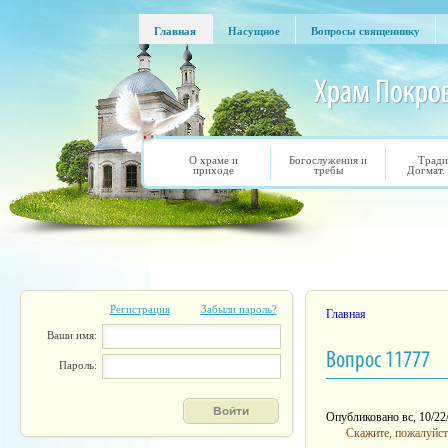
Перейти к основному содержанию
Главная
Насущное
Вопросы священнику
Главная
Насущное
Вопросы священнику
О храме и
Богослужения и
Тради
приходе
требы
Догмат.
Регистрация
Забыли пароль?
Вы здесь
Главная
Ваши имя:
Вопрос 11777
Пароль:
Опубликовано вс, 10/22
Скажите, пожалуйста