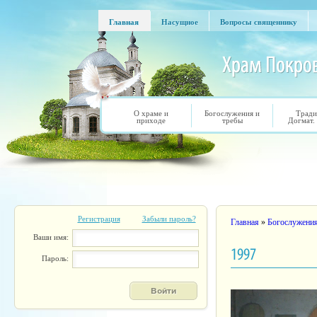
Перейти к основному содержанию
Главная
Насущное
Вопросы священнику
Главная
Насущное
Вопросы священнику
О храме и
Богослужения и
Тради
приходе
требы
Догмат.
Регистрация
Забыли пароль?
Вы здесь
Главная
»
Богослужени
Ваши имя:
1997
Пароль: