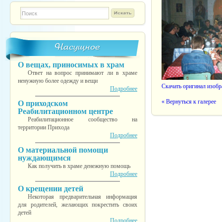
Форма поиска
TESTINS
Насущное
О вещах, приносимых в храм
Ответ на вопрос принимают ли в храме
ненужную более одежду и вещи
Скачать оригинал изоб
Подробнее
« Вернуться к галерее
О приходском
Реабилитационном центре
Реабилитационное сообщество на
территории Прихода
Подробнее
О материальной помощи
нуждающимся
Как получить в храме денежную помощь
Подробнее
О крещении детей
Некоторая предварительная информация
для родителей, желающих покрестить своих
детей
Подробнее