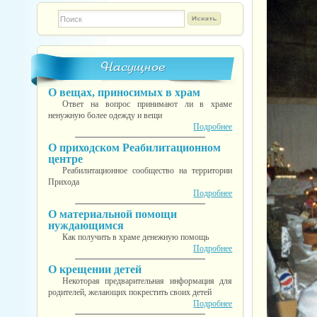
Форма поиска
TESTINS
Насущное
О вещах, приносимых в храм
Ответ на вопрос принимают ли в храме
ненужную более одежду и вещи
Подробнее
О приходском Реабилитационном
центре
Реабилитационное сообщество на территории
Прихода
Подробнее
О материальной помощи
нуждающимся
Как получить в храме денежную помощь
Подробнее
О крещении детей
Некоторая предварительная информация для
родителей, желающих покрестить своих детей
Подробнее