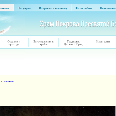
лавная
Насущное
Вопросы священнику
Фотоальбом
Неканониче
Главная
Насущное
Вопросы священнику
Фотоальбом
Неканониче
О храме и
Богослужения и
Традиция.
Наши дети
приходе
требы
Догмат. Обряд
ослужения