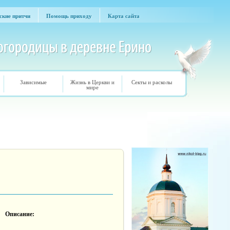
ские притчи
Помощь приходу
Карта сайта
ские притчи
Помощь приходу
Карта сайта
Зависимые
Жизнь в Церкви и
Секты и расколы
мире
Описание: