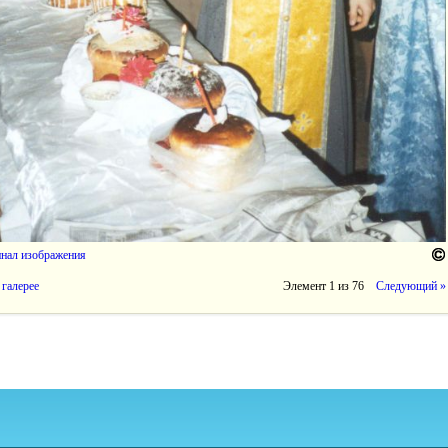
инал изображения
 галерее
Элемент 1 из 76
Следующий »