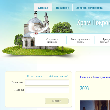
Перейти к основному содержанию
Главная
Насущное
Вопросы священнику
Главная
Насущное
Вопросы священнику
О храме и
Богослужения и
Тради
приходе
требы
Догмат.
Регистрация
Забыли пароль?
Вы здесь
Главная
»
Богослужени
Ваши имя:
2003
Пароль: