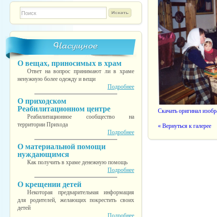
Форма поиска
TESTINS
Насущное
О вещах, приносимых в храм
Ответ на вопрос принимают ли в храме
ненужную более одежду и вещи
Подробнее
О приходском
Реабилитационном центре
Скачать оригинал изоб
Реабилитационное сообщество на
территории Прихода
« Вернуться к галерее
Подробнее
О материальной помощи
нуждающимся
Как получить в храме денежную помощь
Подробнее
О крещении детей
Некоторая предварительная информация
для родителей, желающих покрестить своих
детей
Подробнее