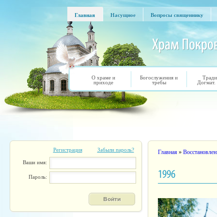
Перейти к основному содержанию
Главная
Насущное
Вопросы священнику
Главная
Насущное
Вопросы священнику
О храме и
Богослужения и
Тради
приходе
требы
Догмат.
Регистрация
Забыли пароль?
Вы здесь
Главная
»
Восстановлен
Ваши имя:
1996
Пароль: