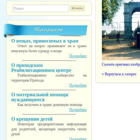
Форма поиска
TESTINS
Насущное
О вещах, приносимых в храм
Ответ на вопрос принимают ли в храме
ненужную более одежду и вещи
Подробнее
Скачать оригинал изоб
О приходском
Реабилитационном центре
« Вернуться к галерее
Реабилитационное сообщество на
территории Прихода
Подробнее
О материальной помощи
нуждающимся
Как получить в храме денежную помощь
Подробнее
О крещении детей
Некоторая предварительная информация
для родителей, желающих покрестить своих
детей
Подробнее