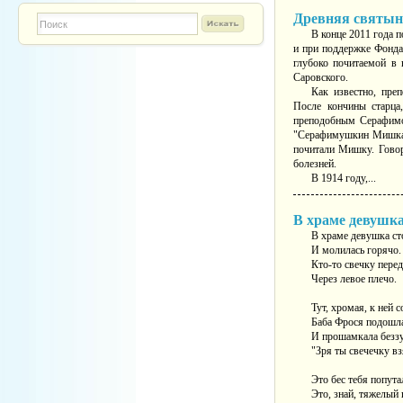
Древняя святын
Форма поиска
TESTINS
В конце 2011 года 
и при поддержке Фонда
глубоко почитаемой в
Саровского.
Как известно, пре
После кончины старца
преподобным Серафимом
"Серафимушкин Мишка",
почитали Мишку. Говор
болезней.
В 1914 году,...
В храме девушка 
В храме девушка ст
И молилась горячо.
Кто-то свечку перед
Через левое плечо.
Тут, хромая, к ней 
Баба Фрося подошл
И прошамкала беззу
"Зря ты свечечку вз
Это бес тебя попута
Это, знай, тяжелый 