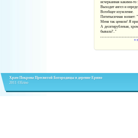
исчерканная какими-то з
Выходит ангел и определ
Всеобщее изумление.
Пятитысячная вопиет: "
Меня так ценили! Я при
А десятирублевая, хром
бывала?.."
Страницы
« 
Храм Покрова Пресвятой Богородицы в деревне Ерино
2011 ©Erino