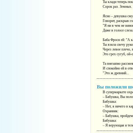
Ты клади теперь по
Сорок раз. Земных.
Ясно – девушка сму
Говорит, раскрыв гл
"Я ни в чем не винов
Даже в голосе слеза
Баба Фрося ей: "А к
Ты взяла свечу рук
Через левое плечо, 
Это грех сугуб, ой-
Та внезапно рассме
И спокойно ей в отв
"Это ж древний...
Вы положили шо
В супермаркете охр
– Бабушка, Вы поло
Бабушка:
– Нет, я ничего в к
Охранник:
– Бабушка, пройдем
Бабушка:
– Я верующая и тел