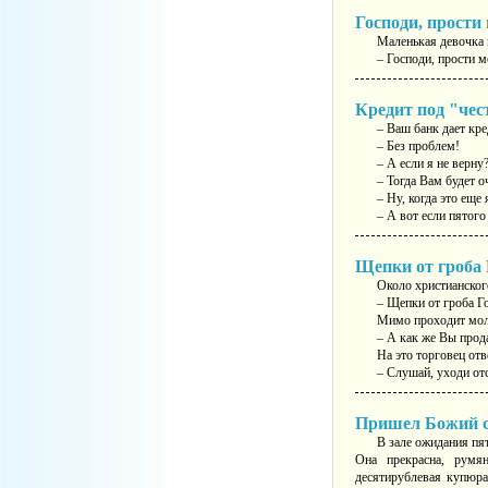
Господи, прости 
Маленькая девочка 
– Господи, прости
Кредит под "чес
– Ваш банк дает кре
– Без проблем!
– А если я не верну
– Тогда Вам будет о
– Ну, когда это еще 
– А вот если пятого
Щепки от гроба 
Около христианског
– Щепки от гроба Г
Мимо проходит моло
– А как же Вы прод
На это торговец отв
– Слушай, уходи отс
Пришел Божий су
В зале ожидания пя
Она прекрасна, румя
десятирублевая купюра