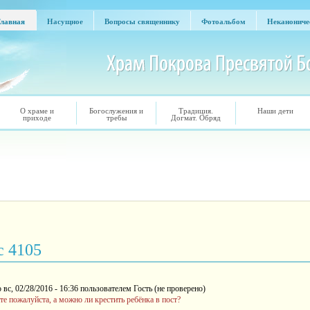
лавная
Насущное
Вопросы священнику
Фотоальбом
Неканониче
Главная
Насущное
Вопросы священнику
Фотоальбом
Неканониче
О храме и
Богослужения и
Традиция.
Наши дети
приходе
требы
Догмат. Обряд
с 4105
вс, 02/28/2016 - 16:36 пользователем
Гость (не проверено)
е пожалуйста, а можно ли крестить ребёнка в пост?