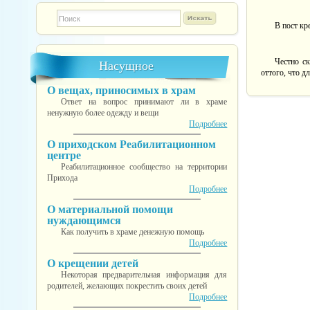
Форма поиска
TESTINS
В пост кр
Честно ск
Насущное
оттого, что д
О вещах, приносимых в храм
Ответ на вопрос принимают ли в храме
ненужную более одежду и вещи
Подробнее
О приходском Реабилитационном
центре
Реабилитационное сообщество на территории
Прихода
Подробнее
О материальной помощи
нуждающимся
Как получить в храме денежную помощь
Подробнее
О крещении детей
Некоторая предварительная информация для
родителей, желающих покрестить своих детей
Подробнее