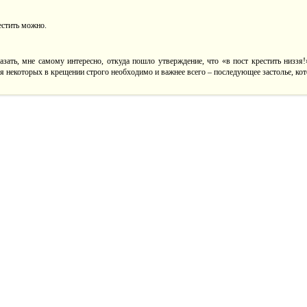
естить можно.
азать, мне самому интересно, откуда пошло утверждение, что «в пост крестить низзя
ля некоторых в крещении строго необходимо и важнее всего – последующее застолье, кото