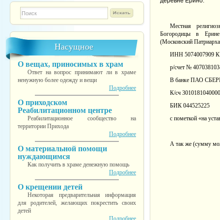
деревне Ерино.
Форма поиска
TESTINS
Местная религио
Богородицы в Ерине
(Московский Патриарха
Насущное
ИНН
5074007909
О вещах, приносимых в храм
р/счет №
407038103
Ответ на вопрос принимают ли в храме
ненужную более одежду и вещи
В банке ПАО СБЕР
Подробнее
К/сч 301018104000
О приходском
БИК 044525225
Реабилитационном центре
Реабилитационное сообщество на
с пометкой «на уст
территории Прихода
Подробнее
А так же (сумму мо
О материальной помощи
нуждающимся
Как получить в храме денежную помощь
Подробнее
О крещении детей
Некоторая предварительная информация
для родителей, желающих покрестить своих
детей
Подробнее