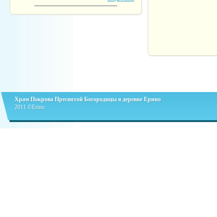
Храм Покрова Пресвятой Богородицы в деревне Ерино
2011 ©Erino