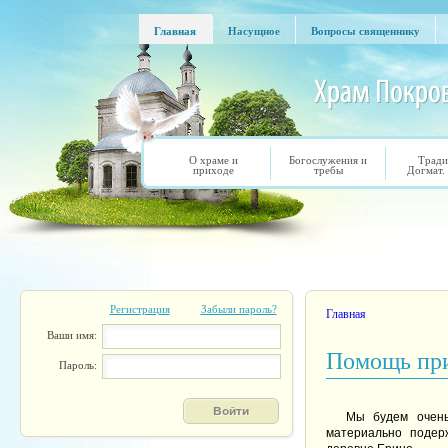
Перейти к основному содержанию
Главная
Насущное
Вопросы священнику
Главная
Насущное
Вопросы священнику
О храме и
Богослужения и
Тради
приходе
требы
Догмат.
Регистрация
Забыли пароль?
Вы здесь
Главная
Ваши имя:
Помощь пр
Пароль:
Мы будем очень
материально подер