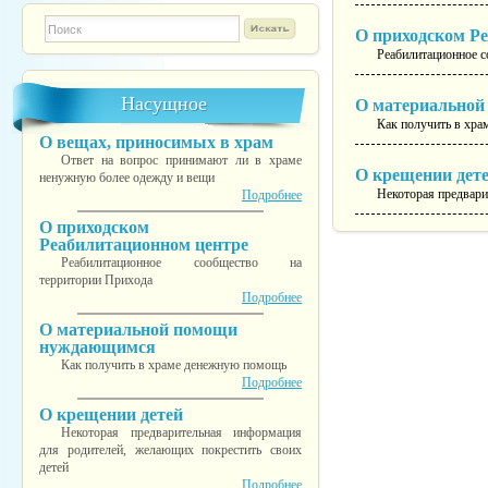
Форма поиска
TESTINS
О приходском Р
Реабилитационное с
Насущное
О материально
Как получить в хр
О вещах, приносимых в храм
Ответ на вопрос принимают ли в храме
О крещении дет
ненужную более одежду и вещи
Некоторая предвари
Подробнее
О приходском
Реабилитационном центре
Реабилитационное сообщество на
территории Прихода
Подробнее
О материальной помощи
нуждающимся
Как получить в храме денежную помощь
Подробнее
О крещении детей
Некоторая предварительная информация
для родителей, желающих покрестить своих
детей
Подробнее