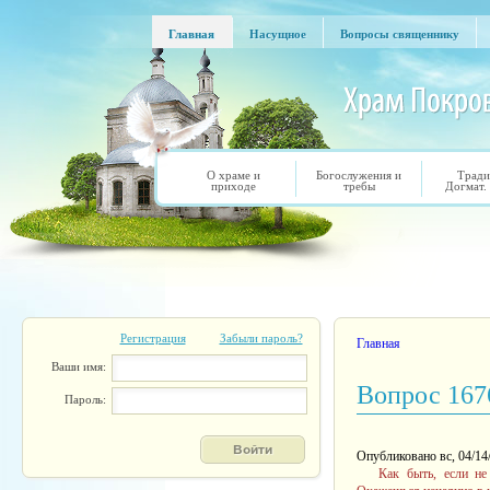
Перейти к основному содержанию
Главная
Насущное
Вопросы священнику
Главная
Насущное
Вопросы священнику
О храме и
Богослужения и
Тради
приходе
требы
Догмат.
Регистрация
Забыли пароль?
Вы здесь
Главная
Ваши имя:
Вопрос 167
Пароль:
Опубликовано вс, 04/14
Как быть, если не