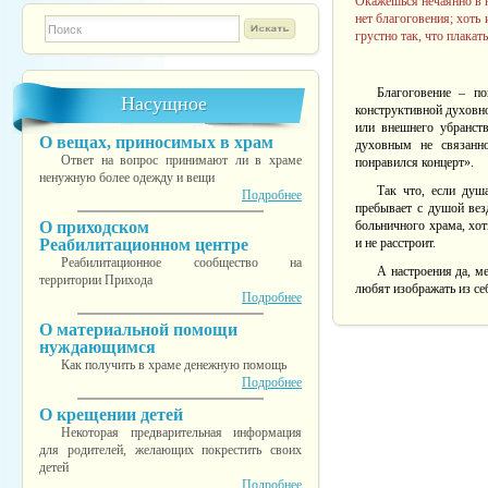
Окажешься нечаянно в н
нет благоговения; хоть 
Форма поиска
TESTINS
грустно так, что плакать
Благоговение – по
Насущное
конструктивной духовно
или внешнего убранств
О вещах, приносимых в храм
духовным не связанно
Ответ на вопрос принимают ли в храме
понравился концерт».
ненужную более одежду и вещи
Так что, если душ
Подробнее
пребывает с душой везд
О приходском
больничного храма, хот
Реабилитационном центре
и не расстроит.
Реабилитационное сообщество на
А настроения да, м
территории Прихода
любят изображать из се
Подробнее
О материальной помощи
нуждающимся
Как получить в храме денежную помощь
Подробнее
О крещении детей
Некоторая предварительная информация
для родителей, желающих покрестить своих
детей
Подробнее