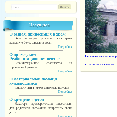
Форма поиска
TESTINS
Насущное
О вещах, приносимых в храм
Ответ на вопрос принимают ли в храме
ненужную более одежду и вещи
Подробнее
О приходском
Скачать оригинал изоб
Реабилитационном центре
Реабилитационное сообщество на
« Вернуться к галерее
территории Прихода
Подробнее
О материальной помощи
нуждающимся
Как получить в храме денежную помощь
Подробнее
О крещении детей
Некоторая предварительная информация
для родителей, желающих покрестить своих
детей
Подробнее