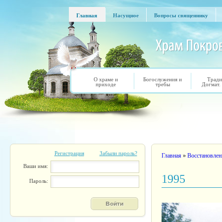
Перейти к основному содержанию
Главная
Насущное
Вопросы священнику
Главная
Насущное
Вопросы священнику
О храме и
Богослужения и
Тради
приходе
требы
Догмат.
Регистрация
Забыли пароль?
Вы здесь
Главная
»
Восстановлен
Ваши имя:
1995
Пароль: